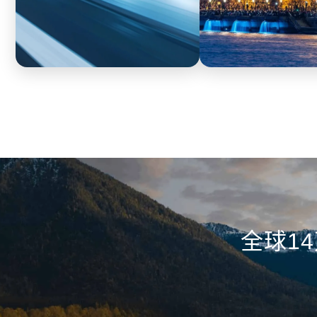
汽车
政企
实现销售过程透明化，实时掌控销售
工作手机全面采集通话
节奏，及时定位违规行为，发现数据
服务的沟通数据进行自
泄漏，防范离职员工带走客户等情
处理投诉可随时调取服
况。
全球1