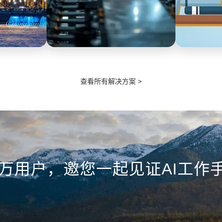
制造
教育
查看所有解决方案 >
、微信、现场
施工期间供暖管家开启电话录音记录
工作手机覆
动质检分析。
现场情况，避免客诉。施工完毕拍照
话、微信沟
务数据佐证。
自动上传工单系统，客户可签字确认
检，防止违
维修结果。
提升服务品
4万用户，邀您一起见证AI工作