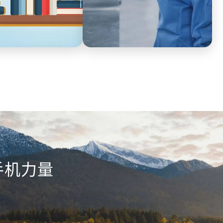
医疗
盖课程顾问团队全员，电
医美私单飞单频发，电话微信沟通黑
通全程留存，AI自动质
盒，无法探寻背后的真实原因。工作
规承诺，提取优秀话术，
手机完整记录电话和微信的沟通内
质，减少服务纠纷。
容，实现客户联系方式脱敏，根源杜
绝客户流失。
手机力量