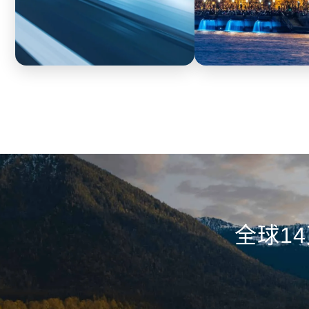
汽车
政企
实现销售过程透明化，实时掌控销售
工作手机全面采集通话
节奏，及时定位违规行为，发现数据
服务的沟通数据进行自
泄漏，防范离职员工带走客户等情
处理投诉可随时调取服
况。
全球1