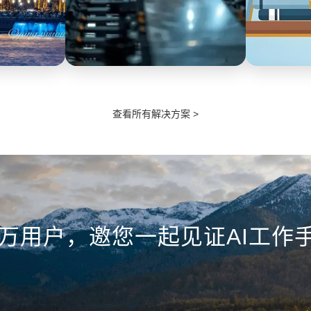
制造
教育
查看所有解决方案 >
、微信、现场
施工期间供暖管家开启电话录音记录
工作手机覆
动质检分析。
现场情况，避免客诉。施工完毕拍照
话、微信沟
务数据佐证。
自动上传工单系统，客户可签字确认
检，防止违
维修结果。
提升服务品
4万用户，邀您一起见证AI工作