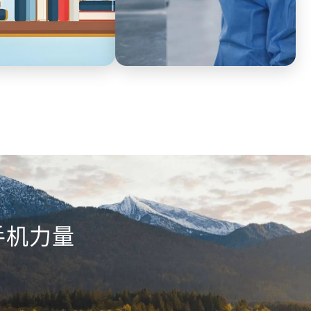
医疗
盖课程顾问团队全员，电
医美私单飞单频发，电话微信沟通黑
通全程留存，AI自动质
盒，无法探寻背后的真实原因。工作
规承诺，提取优秀话术，
手机完整记录电话和微信的沟通内
质，减少服务纠纷。
容，实现客户联系方式脱敏，根源杜
绝客户流失。
手机力量