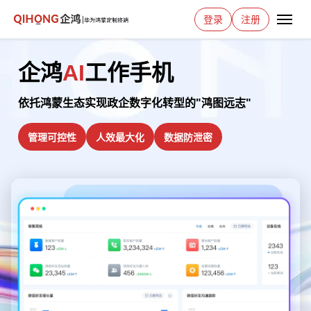
登录
注册
企鸿
AI
工作手机
依托鸿蒙生态实现政企数字化转型的"鸿图远志"
管理可控性
人效最大化
数据防泄密