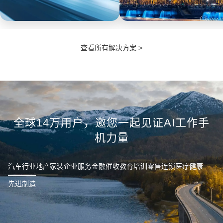
汽车
政企
查看所有解决方案 >
实现销售过程透明化，实时掌控
工作手机全面采集通话、微信、
销售节奏，及时定位违规行为，
现场服务的沟通数据进行自动质
发现数据泄漏，防范离职员工带
检分析。处理投诉可随时调取服
走客户等情况。
务数据佐证。
全球14万用户，邀您一起见证AI工作手
机力量
汽车行业
地产家装
企业服务
金融催收
教育培训
零售连锁
医疗健康
先进制造